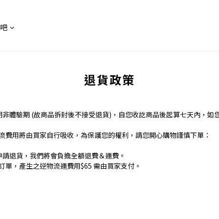
吧
退貨政策
期非體驗期 (故商品拆封後不接受退貨)，自您收訖商品後起算七天內，如
流費用將由買家自行吸收，為保護您的權利，請您開心購物謹慎下單：
內申請退貨，我們將會負擔全額退費＆運費。
訂單，產生之逆物流運費用$65 需由買家支付。