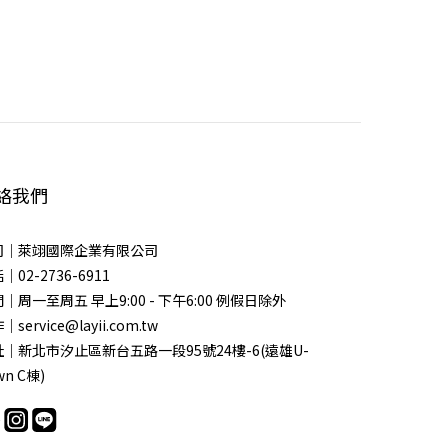
絡我們
司｜萊翊國際企業有限公司
｜02-2736-6911
｜周一至周五 早上9:00 - 下午6:00 例假日除外
service@layii.com.tw
｜新北市汐止區新台五路一段95號24樓-6(遠雄U-
wn C棟)